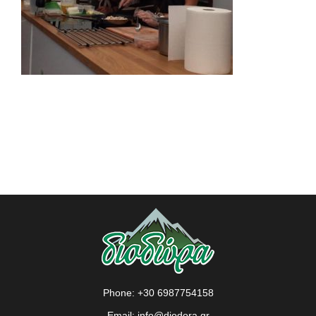
Phone:
+30 6987754158
Email:
info@diodora.gr