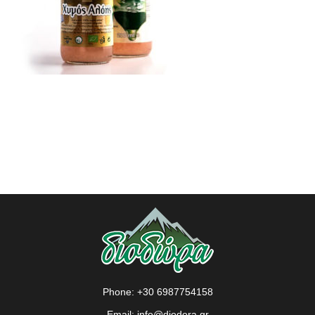
Phone:
+30 6987754158
Email:
info@diodora.gr